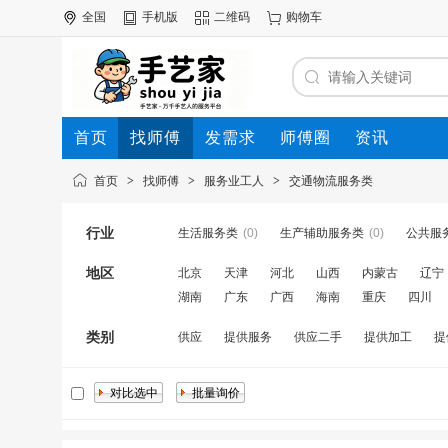
全国
手机版
二维码
购物车
首页
找师傅
发需求
师傅圈
资讯
首页
>
找师傅
>
服务业工人
>
交通物流服务类
行业
生活服务类
(0)
生产辅助服务类
(0)
公共服
地区
北京
天津
河北
山西
内蒙古
辽宁
湖南
广东
广西
海南
重庆
四川
类别
供应
提供服务
供应二手
提供加工
提